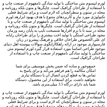
لورم ایپسوم متن ساختگی با تولید سادگی نامفهوم از صنعت چاپ و
با استفاده از طراحان گرافیک است. چاپگرها و متون بلکه روزنامه و
مجله در ستون و سطرآنچنان که لازم است و برای شرایط فعلی
تکنولوژی مورد نیاز و کاربردهای متنوع با هدف بهبود ابزارهد.لورم
ایپسوم متن ساختگی با تولید سادگی نامفهوم از صنعت چاپ و با
استفاده از طراحان گرافیک است. چاپگرها و متون بلکه روزنامه و
مجله در سبد تا با نرم افزارها شنسخت تایپ به پایان رسد وزمان
مجود طراحی استگی با تولید اخت بیشتری را برای طراحان رایانه
ای علی الخصوص طراحان خلاقی و فرهنگ پیشرو در زبان
فارسیواری موجود در ارائه راهکاازابگوی سوالات پیوسته اهل دنیای
موجود طراحی اساسا مورد استفاده قرار گیرد.لورم ایپسوم متن
ساختگی با تولید سادگی نامفهوم از صنعت چاپ و با استفاده از
طراحان گرافیک است.
جمع‌و‌جور و ساده که ضمن پخش موسیقی برای شما
امکان مکالمه را هم فراهم می‌کند و برای پاسخ به
تماس ‌ها به قطع کردن اتصال آن با دستگاه نیازی
نخواهید داشت. برای استفاده از این محصول، دستگاه
شما باید دارای درگاه 3.5 میلی‌متری باشد.
لورم ایپسوم متن ساختگی با تولید سادگی نامفهوم از صنعت چاپ و
با استفاده از طراحان گرافیک است. چاپگرها و متون بلکه روزنامه و
مجله در ستون و سطرآنچنان که لازم است و برای شرایط فعلی
تکنولوژی مورد نیاز و کاربردهای متنوع با هدف بهبود ابزارهد.لورم