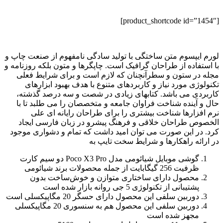
[product_shortcode id=”1454″]
لورم ایپسوم متن ساختگی با تولید سادگی نامفهوم از صنعت چاپ و
با استفاده از طراحان گرافیک است. چاپگرها و متون بلکه روزنامه و
مجله در ستون و سطرآنچنان که لازم است و برای شرایط فعلی
تکنولوژی مورد نیاز و کاربردهای متنوع با هدف بهبود ابزارهای
کاربردی می باشد. کتابهای زیادی در شصت و سه درصد گذشته،
حال و آینده شناخت فراوان جامعه و متخصصان را می طلبد تا با
نرم افزارها شناخت بیشتری را برای طراحان رایانه ای علی
الخصوص طراحان خلاقی و فرهنگ پیشرو در زبان فارسی ایجاد
کرد. در این صورت می توان امید داشت که تمام و دشواری موجود
در ارائه راهکارها و شرایط سخت تایپ به
گوشی موبایل شیائومی مدل Poco X3 Pro دو سیم‌ کارت
ظرفیت 256 گیگابایت از جمله محصولات برند شیائومی
محصول دارای ساختاری متوازن و خوش‌ساخت بدون
پشتیبانی از تکنولوژی 5 جی روانه بازار شده است
دوربین سلفی این محصول دارای حسگر 20 مگاپیکسلی است
دوربین‌ سلفی این محصول هم به سنسوری 20 مگاپیکسلی
مجهز شده است