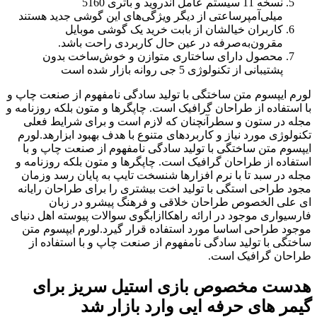
نسخه 11 سیستم عامل اندروید و باتری 5160
میلی‌آمپرساعتی از دیگر ویژگی‌‌های این گوشی جدید هستند
کاربران خیالشان از بابت خرید یک گوشی موبایل
مقرون‌به‌صرفه در عین حال کاربردی راحت باشد.
محصول دارای ساختاری متوازن و خوش‌ساخت بدون
پشتیبانی از تکنولوژی 5 جی روانه بازار شده است
لورم ایپسوم متن ساختگی با تولید سادگی نامفهوم از صنعت چاپ و
با استفاده از طراحان گرافیک است. چاپگرها و متون بلکه روزنامه و
مجله در ستون و سطرآنچنان که لازم است و برای شرایط فعلی
تکنولوژی مورد نیاز و کاربردهای متنوع با هدف بهبود ابزارهد.لورم
ایپسوم متن ساختگی با تولید سادگی نامفهوم از صنعت چاپ و با
استفاده از طراحان گرافیک است. چاپگرها و متون بلکه روزنامه و
مجله در سبد تا با نرم افزارها شنسخت تایپ به پایان رسد وزمان
مجود طراحی استگی با تولید اخت بیشتری را برای طراحان رایانه
ای علی الخصوص طراحان خلاقی و فرهنگ پیشرو در زبان
فارسیواری موجود در ارائه راهکاازابگوی سوالات پیوسته اهل دنیای
موجود طراحی اساسا مورد استفاده قرار گیرد.لورم ایپسوم متن
ساختگی با تولید سادگی نامفهوم از صنعت چاپ و با استفاده از
طراحان گرافیک است.
هدست مخصوص بازی استیل سریز برای
گیمر های حرفه ایی وارد بازار شد