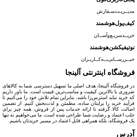
مدیــریـت‌سـفارش
کیف‌پول‌هوشمند
خریــد‌سریـع‌و‌آســان
نوتیفیکشن‌هوشمند
خبــررســانی‌بــه‌کــاربـران
فروشگاه‌ اینترنتی‌ آلینجا
در فروشگاه آلینجا، هدف اصلی ما تسهیل دسترسی شما به کالاهای
ضروری با بالاترین کیفیت و مناسب‌ترین قیمت است. ما باور داریم
که خرید نباید استرس‌زا باشد، بنابراین تمام تلاش خود را می‌کنیم تا
فرآیند خرید را برایتان ساده، مطمئن و لذت‌بخش کنیم. از تضمین
اصالت کالا گرفته تا ارائه خدمات پس از فروش، همه چیز برای
جلب اعتماد و رضایت شما طراحی شده است. ما می‌خواهیم نه تنها
یک فروشگاه، بلکه همراهی قابل اعتماد در مسیر خریدتان باشیم.
آدرس