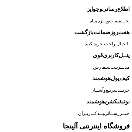
اطلاع‌رسانی‌و‌جوایز
تخـــفیفات‌ویــژه‌مـاه
هفت‌روز‌ضمانت‌بازگشت
با خیال راحت خرید کنید
پنــل‌کاربری‌قوی
مدیــریـت‌سـفارش
کیف‌پول‌هوشمند
خریــد‌سریـع‌و‌آســان
نوتیفیکشن‌هوشمند
خبــررســانی‌بــه‌کــاربـران
فروشگاه‌ اینترنتی‌ آلینجا