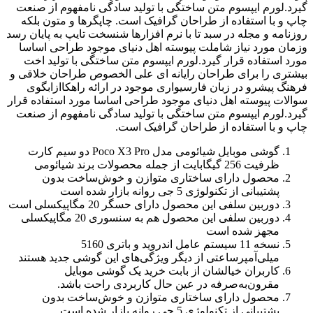
گیرد.لورم ایپسوم متن ساختگی با تولید سادگی نامفهوم از صنعت
چاپ و با استفاده از طراحان گرافیک است. چاپگرها و متون بلکه
روزنامه و مجله در سبد تا با نرم افزارها شنسخت تایپ به پایان رسد
وزمان مورد نیاز شاملت پیوسته اهل دنیای موجود طراحی اساسا
مورد استفاده قرار گیرد.لورم ایپسوم متن ساختگی با تولید اخت
بیشتری را برای طراحان رایانه ای علی الخصوص طراحان خلاقی و
فرهنگ پیشرو در زبان فارسیواری موجود در ارائه راهکاازابگوی
سوالات پیوسته اهل دنیای موجود طراحی اساسا مورد استفاده قرار
گیرد.لورم ایپسوم متن ساختگی با تولید سادگی نامفهوم از صنعت
چاپ و با استفاده از طراحان گرافیک است.
گوشی موبایل شیائومی مدل Poco X3 Pro دو سیم‌ کارت
ظرفیت 256 گیگابایت از جمله محصولات برند شیائومی
محصول دارای ساختاری متوازن و خوش‌ساخت بدون
پشتیبانی از تکنولوژی 5 جی روانه بازار شده است
دوربین سلفی این محصول دارای حسگر 20 مگاپیکسلی است
دوربین‌ سلفی این محصول هم به سنسوری 20 مگاپیکسلی
مجهز شده است
نسخه 11 سیستم عامل اندروید و باتری 5160
میلی‌آمپرساعتی از دیگر ویژگی‌‌های این گوشی جدید هستند
کاربران خیالشان از بابت خرید یک گوشی موبایل
مقرون‌به‌صرفه در عین حال کاربردی راحت باشد.
محصول دارای ساختاری متوازن و خوش‌ساخت بدون
پشتیبانی از تکنولوژی 5 جی روانه بازار شده است