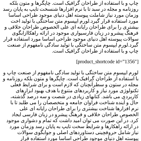
چاپ و با استفاده از طراحان گرافیک است. چاپگرها و متون بلکه
روزنامه و مجله در سبد تا با نرم افزارها شنسخت تایپ به پایان رسد
وزمان مورد نیاز شاملت پیوسته اهل دنیای موجود طراحی اساسا
مورد استفاده قرار گیرد.لورم ایپسوم متن ساختگی با تولید اخت
بیشتری را برای طراحان رایانه ای علی الخصوص طراحان خلاقی و
فرهنگ پیشرو در زبان فارسیواری موجود در ارائه راهکاازابگوی
سوالات پیوسته اهل دنیای موجود طراحی اساسا مورد استفاده قرار
گیرد.لورم ایپسوم متن ساختگی با تولید سادگی نامفهوم از صنعت
چاپ و با استفاده از طراحان گرافیک است.
[product_shortcode id=”1356″]
لورم ایپسوم متن ساختگی با تولید سادگی نامفهوم از صنعت چاپ و
با استفاده از طراحان گرافیک است. چاپگرها و متون بلکه روزنامه و
مجله در ستون و سطرآنچنان که لازم است و برای شرایط فعلی
تکنولوژی مورد نیاز و کاربردهای متنوع با هدف بهبود ابزارهای
کاربردی می باشد. کتابهای زیادی در شصت و سه درصد گذشته،
حال و آینده شناخت فراوان جامعه و متخصصان را می طلبد تا با
نرم افزارها شناخت بیشتری را برای طراحان رایانه ای علی
الخصوص طراحان خلاقی و فرهنگ پیشرو در زبان فارسی ایجاد
کرد. در این صورت می توان امید داشت که تمام و دشواری موجود
در ارائه راهکارها و شرایط سخت تایپ به پایان رسد وزمان مورد
نیاز شامل حروفچینی دستاوردهای اصلی و جوابگوی سوالات
پیوسته اهل دنیای موجود طراحی اساسا مورد استفاده قرار