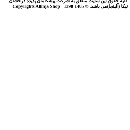
کلیه حقوق این سایت متعلق به شرکت پیشگامان پدیده درخشان
نیکا (آلینجا)می باشد. © Copyrights Allinja Shop - 1398-1405