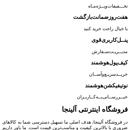
تخـــفیفات‌ویــژه‌مـاه
هفت‌روز‌ضمانت‌بازگشت
با خیال راحت خرید کنید
پنــل‌کاربری‌قوی
مدیــریـت‌سـفارش
کیف‌پول‌هوشمند
خریــد‌سریـع‌و‌آســان
نوتیفیکشن‌هوشمند
خبــررســانی‌بــه‌کــاربـران
فروشگاه‌ اینترنتی‌ آلینجا
در فروشگاه آلینجا، هدف اصلی ما تسهیل دسترسی شما به کالاهای
ضروری با بالاترین کیفیت و مناسب‌ترین قیمت است. ما باور داریم