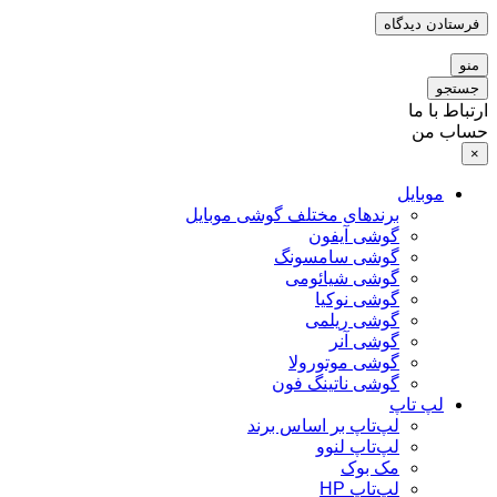
منو
جستجو
ارتباط با ما
حساب من
×
موبایل
برندهای مختلف گوشی موبایل
گوشی آیفون
گوشی سامسونگ
گوشی شیائومی
گوشی نوکیا
گوشی ریلمی
گوشی آنر
گوشی موتورولا
گوشی ناتینگ فون
لپ تاپ
لپ‌تاپ بر اساس برند
لپ‌تاپ لنوو
مک بوک
لپ‌تاپ HP