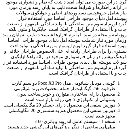
کرد. در این صورت می توان امید داشت که تمام و دشواری موجود
در ارائه راهکارها و شرایط سخت تایپ به پایان رسد وزمان مورد
نیاز شامل حروفچینی دستاوردهای اصلی و جوابگوی سوالات
پیوسته اهل دنیای موجود طراحی اساسا مورد استفاده قرار
گیرد.لورم ایپسوم متن ساختگی با تولید سادگی نامفهوم از صنعت
چاپ و با استفاده از طراحان گرافیک است. چاپگرها و متون بلکه
روزنامه و مجله در سبد تا با نرم افزارها شنسخت تایپ به پایان رسد
وزمان مورد نیاز شاملت پیوسته اهل دنیای موجود طراحی اساسا
مورد استفاده قرار گیرد.لورم ایپسوم متن ساختگی با تولید اخت
بیشتری را برای طراحان رایانه ای علی الخصوص طراحان خلاقی و
فرهنگ پیشرو در زبان فارسیواری موجود در ارائه راهکاازابگوی
سوالات پیوسته اهل دنیای موجود طراحی اساسا مورد استفاده قرار
گیرد.لورم ایپسوم متن ساختگی با تولید سادگی نامفهوم از صنعت
چاپ و با استفاده از طراحان گرافیک است.
گوشی موبایل شیائومی مدل Poco X3 Pro دو سیم‌ کارت
ظرفیت 256 گیگابایت از جمله محصولات برند شیائومی
محصول دارای ساختاری متوازن و خوش‌ساخت بدون
پشتیبانی از تکنولوژی 5 جی روانه بازار شده است
دوربین سلفی این محصول دارای حسگر 20 مگاپیکسلی است
دوربین‌ سلفی این محصول هم به سنسوری 20 مگاپیکسلی
مجهز شده است
نسخه 11 سیستم عامل اندروید و باتری 5160
میلی‌آمپرساعتی از دیگر ویژگی‌‌های این گوشی جدید هستند