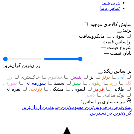
درباره ما
تماس باما
نمایش کالاهای موجود
برند:
سونی
مایکروسافت
براساس قیمت:
شروع قیمت
—
پایان قیمت
—
ارزان‌ترین
گران‌ترین
بر اساس رنگ:
آبی
برنز
بژ
بنفش
تیتانیوم
خاکستری
رز
گلد
زرد
زیتونی
سبز
سفید
سورمه ای
صورتی
طلایی
قرمز
لیمویی
مشکی
نارنجی
نقره ای
نوک مدادی
یاسی
مرتب‌سازی بر اساس :
پیش‌فرض
پرفروش‌ترین
محبوب‌ترین
جدیدترین
ارزان‌ترین
گران‌ترین
در دسترس