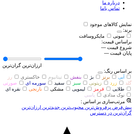
درباره ما
تماس باما
نمایش کالاهای موجود
برند:
سونی
مایکروسافت
براساس قیمت:
شروع قیمت
—
پایان قیمت
—
ارزان‌ترین
گران‌ترین
بر اساس رنگ:
آبی
برنز
بژ
بنفش
تیتانیوم
خاکستری
رز
گلد
زرد
زیتونی
سبز
سفید
سورمه ای
صورتی
طلایی
قرمز
لیمویی
مشکی
نارنجی
نقره ای
نوک مدادی
یاسی
مرتب‌سازی بر اساس :
پیش‌فرض
پرفروش‌ترین
محبوب‌ترین
جدیدترین
ارزان‌ترین
گران‌ترین
در دسترس