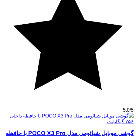
5,0/5
گوشی موبایل شیائومی مدل POCO X3 Pro با حافظه