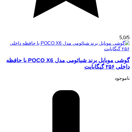
5,0/5
گوشی موبایل برند شیائومی مدل POCO X6 با حافظه
داخلی ۲۵۶ گیگابایت
ناموجود