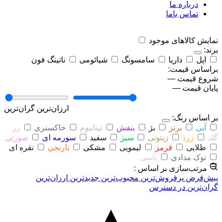
درباره ما
تماس باما
نمایش کالاهای موجود
برند:
اپل
داریا
سامسونگ
شیائومی
ناتینگ فون
براساس قیمت:
شروع قیمت
—
پایان قیمت
—
ارزان‌ترین
گران‌ترین
بر اساس رنگ:
آبی
برنز
بژ
بنفش
تیتانیوم
خاکستری
رز
گلد
زرد
زیتونی
سبز
سفید
سورمه ای
صورتی
طلایی
قرمز
لیمویی
مشکی
نارنجی
نقره ای
نوک مدادی
یاسی
مرتب‌سازی بر اساس :
پیش‌فرض
پرفروش‌ترین
محبوب‌ترین
جدیدترین
ارزان‌ترین
گران‌ترین
در دسترس