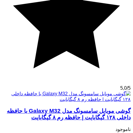
5,0/5
گوشی موبایل سامسونگ مدل Galaxy M32 با حافظه
داخلی ۱۲۸ گیگابایت | حافظه رم ۸ گیگابایت
ناموجود