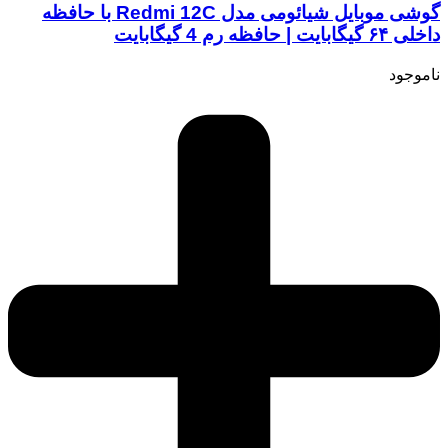
گوشی موبایل شیائومی مدل Redmi 12C با حافظه
داخلی ۶۴ گیگابایت | حافظه رم 4 گیگابایت
ناموجود