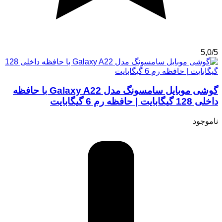
5,0/5
گوشی موبایل سامسونگ مدل Galaxy A22 با حافظه
داخلی 128 گیگابایت | حافظه رم 6 گیگابایت
ناموجود