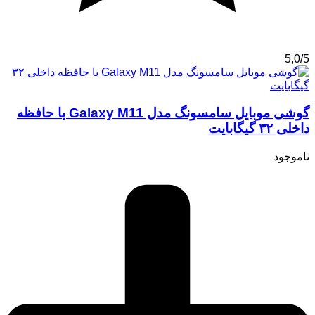
5,0/5
گوشی موبایل سامسونگ مدل Galaxy M11 با حافظه
داخلی ۳۲ گیگابایت
ناموجود