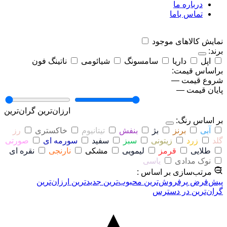
درباره ما
تماس باما
نمایش کالاهای موجود
برند:
اپل
داریا
سامسونگ
شیائومی
ناتینگ فون
براساس قیمت:
شروع قیمت
—
پایان قیمت
—
ارزان‌ترین
گران‌ترین
بر اساس رنگ:
آبی
برنز
بژ
بنفش
تیتانیوم
خاکستری
رز
گلد
زرد
زیتونی
سبز
سفید
سورمه ای
صورتی
طلایی
قرمز
لیمویی
مشکی
نارنجی
نقره ای
نوک مدادی
یاسی
مرتب‌سازی بر اساس :
پیش‌فرض
پرفروش‌ترین
محبوب‌ترین
جدیدترین
ارزان‌ترین
گران‌ترین
در دسترس