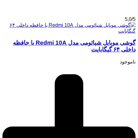
5,0/5
گوشی موبایل شیائومی مدل Redmi 10A با حافظه
داخلی ۶۴ گیگابایت
ناموجود