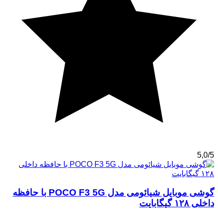
5,0/5
گوشی موبایل شیائومی مدل POCO F3 5G با حافظه
داخلی ۱۲۸ گیگابایت