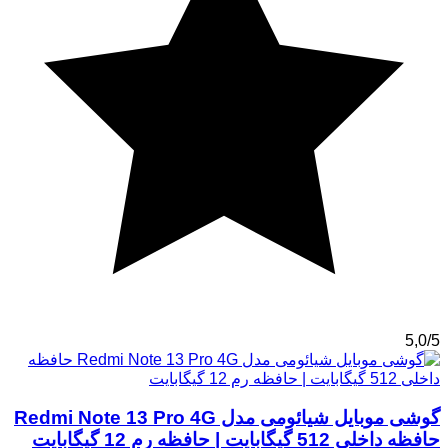
5,0/5
گوشی موبایل شیائومی مدل Redmi Note 13 Pro 4G
حافظه داخلی 512 گیگابایت | حافظه رم 12 گیگابایت