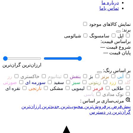
درباره ما
تماس باما
نمایش کالاهای موجود
برند:
اپل
سامسونگ
شیائومی
براساس قیمت:
شروع قیمت
—
پایان قیمت
—
ارزان‌ترین
گران‌ترین
بر اساس رنگ:
آبی
برنز
بژ
بنفش
تیتانیوم
خاکستری
رز
گلد
زرد
زیتونی
سبز
سفید
سورمه ای
صورتی
طلایی
قرمز
لیمویی
مشکی
نارنجی
نقره ای
نوک مدادی
یاسی
مرتب‌سازی بر اساس :
پیش‌فرض
پرفروش‌ترین
محبوب‌ترین
جدیدترین
ارزان‌ترین
گران‌ترین
در دسترس