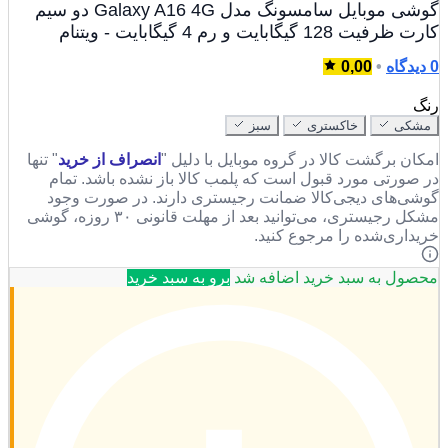
گوشی موبایل سامسونگ مدل Galaxy A16 4G دو سیم
ت 128 گیگابایت و رم 4 گیگابایت - ویتنام
0,00
•
کی
خاکستری
سبز
ان برگشت کالا در گروه موبایل با دلیل "
انصراف از خرید
" تنها
صورتی مورد قبول است که پلمب کالا باز نشده باشد. تمام
ی‌های دیجی‌کالا ضمانت رجیستری دارند. در صورت وجود
مشکل رجیستری، می‌توانید بعد از مهلت قانونی ۳۰ روزه، گوشی
داری‌شده را مرجوع کنید.
ول به سبد خرید اضافه شد
برو به سبد خرید