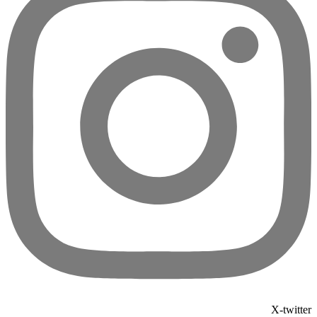
X-twi