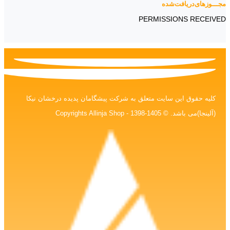
ـوز‌های‌دریافت‌شده
PERMISSIONS RECEI
کلیه حقوق این سایت متعلق به شرکت پیشگامان پدیده درخشان نیکا
(آلینجا)می باشد. © Copyrights Allinja Shop - 1398-1405