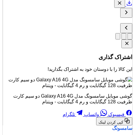
راک گذاری
 کالا را با دوستان خود به اشتراک بگذارید!
گوشی موبایل سامسونگ مدل Galaxy A16 4G دو سیم کارت
ایت و رم 4 گیگابایت - ویتنام
فیسبوک
واتساپ
تلگرام
کپی کردن لینک
مسونگ