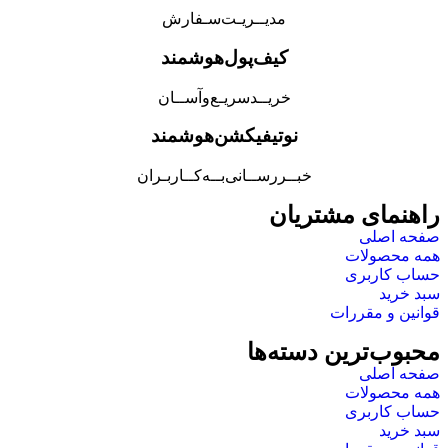
مدیــریـت‌سـفارش
کیف‌پول‌هوشمند
خریــد‌سریـع‌و‌آســان
نوتیفیکشن‌هوشمند
خبــررســانی‌بــه‌کــاربـران
راهنمای مشتریان
صفحه اصلی
همه محصولات
حساب کاربری
سبد خرید
قوانین و مقررات
محبوب‌ترین دسته‌ها
صفحه اصلی
همه محصولات
حساب کاربری
سبد خرید