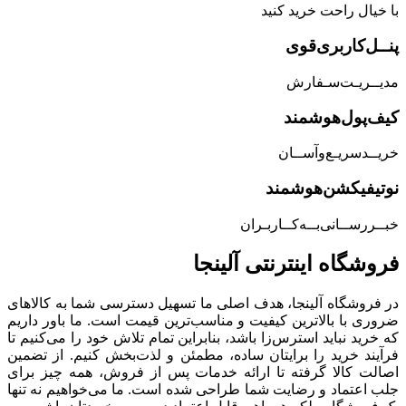
با خیال راحت خرید کنید
پنــل‌کاربری‌قوی
مدیــریـت‌سـفارش
کیف‌پول‌هوشمند
خریــد‌سریـع‌و‌آســان
نوتیفیکشن‌هوشمند
خبــررســانی‌بــه‌کــاربـران
فروشگاه‌ اینترنتی‌ آلینجا
در فروشگاه آلینجا، هدف اصلی ما تسهیل دسترسی شما به کالاهای
ضروری با بالاترین کیفیت و مناسب‌ترین قیمت است. ما باور داریم
که خرید نباید استرس‌زا باشد، بنابراین تمام تلاش خود را می‌کنیم تا
فرآیند خرید را برایتان ساده، مطمئن و لذت‌بخش کنیم. از تضمین
اصالت کالا گرفته تا ارائه خدمات پس از فروش، همه چیز برای
جلب اعتماد و رضایت شما طراحی شده است. ما می‌خواهیم نه تنها