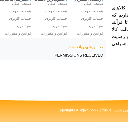
صفحه اصلی
صفحه اصلی
صفحه اصلی
الاهای
همه محصولات
همه محصولات
همه محصولات
اریم که
حساب کاربری
حساب کاربری
حساب کاربری
ا فرآیند
سبد خرید
سبد خرید
سبد خرید
لت کالا
قوانین و مقررات
قوانین و مقررات
قوانین و مقررات
و رضایت
 همراهی
مجـــوز‌های‌دریافت‌شده
PERMISSIONS RECEIVED
کلیه حقوق این سایت متعلق به شرکت پیشگامان پدیده درخشان نیکا (آلینجا)می باشد. © Copyrights Allinja Shop - 1398-