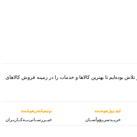
 فعالیت خود را به صورت آنلاین آغاز کرده و در طول این 8 سال، همواره در تلاش بوده‌ایم تا بهترین کالاها و خدمات را در زمینه فروش کالاهای
کیف‌پول‌هوشمند
نوتیفیکشن‌هوشمند
خریــد‌سریـع‌و‌آســان
خبــررســانی‌بــه‌کــاربـران