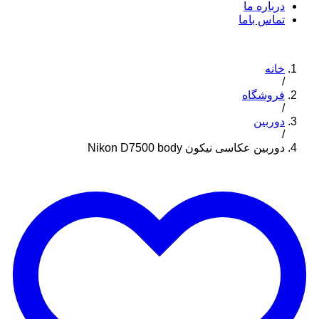
درباره ما
تماس باما
خانه
/
فروشگاه
/
دوربین
/
دوربین عکاسی نیکون Nikon D7500 body