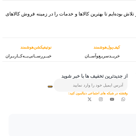
 فعالیت خود را به صورت آنلاین آغاز کرده و در طول این 8 سال، همواره در تلاش بوده‌ایم تا بهترین کالاها و خدمات را در زمینه فروش کالاهای
کیف‌پول‌هوشمند
نوتیفیکشن‌هوشمند
خریــد‌سریـع‌و‌آســان
خبــررســانی‌بــه‌کــاربـران
از جدیدترین تخفیف ها با خبر شوید
وقشته در شبکه های اجتماعی دنبالمون کنید: