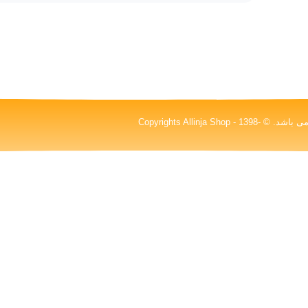
کلیه حقوق این سایت متعلق به شرکت پیشگامان پدیده درخشان نیکا (آلینجا)می باشد. © Copyrights Allinja Shop - 1398-