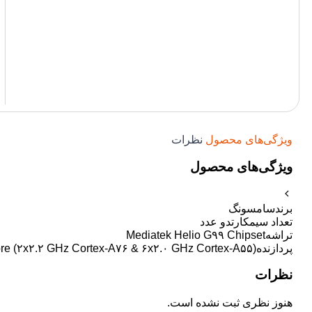
ویژگی‌های محصول
نظرات
ویژگی‌های محصول
برند
سامسونگ
تعداد سیمکارت
دو عدد
تراشه
Mediatek Helio G۹۹ Chipset
پردازنده
re (۲x۲.۲ GHz Cortex-A۷۶ & ۶x۲.۰ GHz Cortex-A۵۵)
نظرات
هنوز نظری ثبت نشده است.