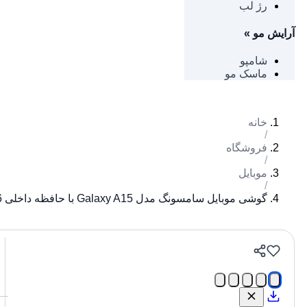
رژ لب
آرایش مو
»
شامپو
ماسک مو
خانه
/
فروشگاه
/
موبایل
/
گوشی موبایل سامسونگ مدل Galaxy A15 با حافظه داخلی 256 گیگابایت | حافظه رم 8 گیگابایت