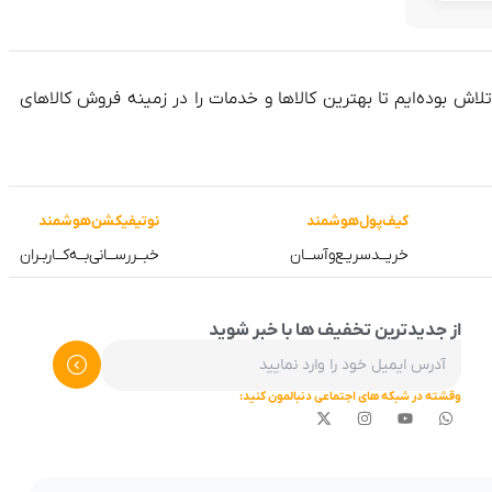
فعالیت خود را به صورت آنلاین آغاز کرده و در طول این 8 سال، همواره در تلاش بوده‌ایم تا بهترین کالاها و خدمات را در زمینه فروش کالاهای
کیف‌پول‌هوشمند
نوتیفیکشن‌هوشمند
خریــد‌سریـع‌و‌آســان
خبــررســانی‌بــه‌کــاربـران
از جدیدترین تخفیف ها با خبر شوید
وقشته در شبکه های اجتماعی دنبالمون کنید: