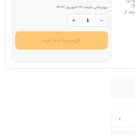
ورتی
ا
بروزرسانی قیمت: 29 شهریور 1403
عد از
+
−
افزودن به سبد خرید