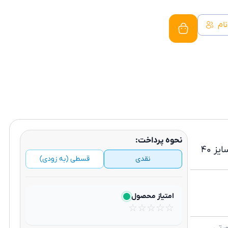
نام
نحوه پرداخت:
محصول به سبد خرید اضافه شد
برو به سبد خرید
توقف سفارش‌گیری
سایت در حال بروز رسانی
ساعت هوشمند سامسونگ مدل Galaxy Watch5 SM-R900 سایز ۴۰
نقدی
قسطی (به زودی)
امتیاز محصول
☆
☆
☆
☆
☆