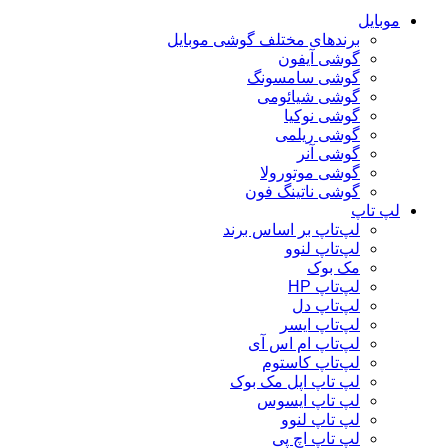
موبایل
برندهای مختلف گوشی موبایل
گوشی آیفون
گوشی سامسونگ
گوشی شیائومی
گوشی نوکیا
گوشی ریلمی
گوشی آنر
گوشی موتورولا
گوشی ناتینگ فون
لپ تاپ
لپ‌تاپ بر اساس برند
لپ‌تاپ لنوو
مک بوک
لپ‌تاپ HP
لپ‌تاپ دل
لپ‌تاپ ایسر
لپ‌تاپ ام اس آی
لپ‌تاپ کاستوم
لپ تاپ اپل مک بوک
لپ تاپ ایسوس
لپ تاپ لنوو
لپ تاپ اچ پی