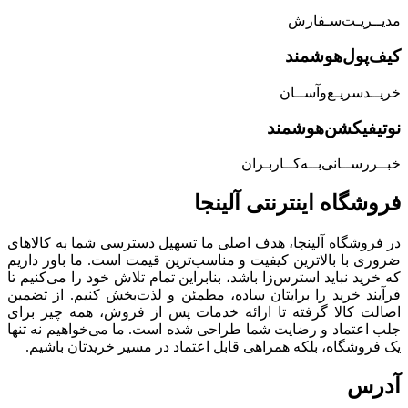
مدیــریـت‌سـفارش
کیف‌پول‌هوشمند
خریــد‌سریـع‌و‌آســان
نوتیفیکشن‌هوشمند
خبــررســانی‌بــه‌کــاربـران
فروشگاه‌ اینترنتی‌ آلینجا
در فروشگاه آلینجا، هدف اصلی ما تسهیل دسترسی شما به کالاهای
ضروری با بالاترین کیفیت و مناسب‌ترین قیمت است. ما باور داریم
که خرید نباید استرس‌زا باشد، بنابراین تمام تلاش خود را می‌کنیم تا
فرآیند خرید را برایتان ساده، مطمئن و لذت‌بخش کنیم. از تضمین
اصالت کالا گرفته تا ارائه خدمات پس از فروش، همه چیز برای
جلب اعتماد و رضایت شما طراحی شده است. ما می‌خواهیم نه تنها
یک فروشگاه، بلکه همراهی قابل اعتماد در مسیر خریدتان باشیم.
آدرس