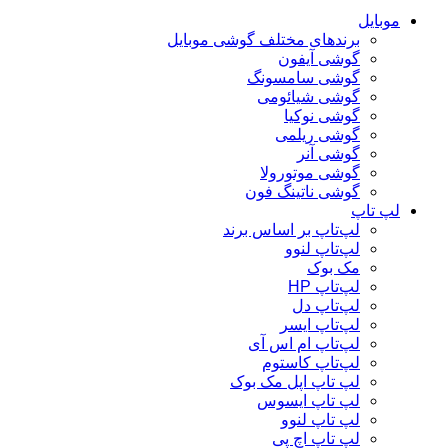
موبایل
برندهای مختلف گوشی موبایل
گوشی آیفون
گوشی سامسونگ
گوشی شیائومی
گوشی نوکیا
گوشی ریلمی
گوشی آنر
گوشی موتورولا
گوشی ناتینگ فون
لپ تاپ
لپ‌تاپ بر اساس برند
لپ‌تاپ لنوو
مک بوک
لپ‌تاپ HP
لپ‌تاپ دل
لپ‌تاپ ایسر
لپ‌تاپ ام اس آی
لپ‌تاپ کاستوم
لپ تاپ اپل مک بوک
لپ تاپ ایسوس
لپ تاپ لنوو
لپ تاپ اچ پی