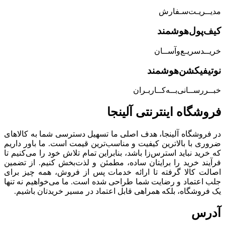
مدیــریـت‌سـفارش
کیف‌پول‌هوشمند
خریــد‌سریـع‌و‌آســان
نوتیفیکشن‌هوشمند
خبــررســانی‌بــه‌کــاربـران
فروشگاه‌ اینترنتی‌ آلینجا
در فروشگاه آلینجا، هدف اصلی ما تسهیل دسترسی شما به کالاهای
ضروری با بالاترین کیفیت و مناسب‌ترین قیمت است. ما باور داریم
که خرید نباید استرس‌زا باشد، بنابراین تمام تلاش خود را می‌کنیم تا
فرآیند خرید را برایتان ساده، مطمئن و لذت‌بخش کنیم. از تضمین
اصالت کالا گرفته تا ارائه خدمات پس از فروش، همه چیز برای
جلب اعتماد و رضایت شما طراحی شده است. ما می‌خواهیم نه تنها
یک فروشگاه، بلکه همراهی قابل اعتماد در مسیر خریدتان باشیم.
آدرس