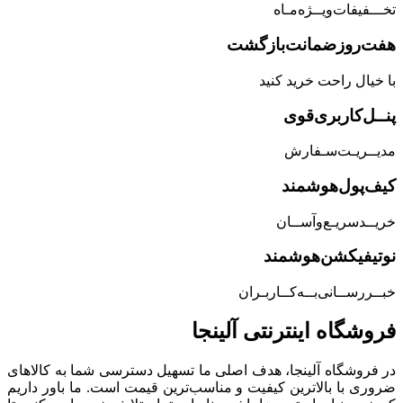
تخـــفیفات‌ویــژه‌مـاه
هفت‌روز‌ضمانت‌بازگشت
با خیال راحت خرید کنید
پنــل‌کاربری‌قوی
مدیــریـت‌سـفارش
کیف‌پول‌هوشمند
خریــد‌سریـع‌و‌آســان
نوتیفیکشن‌هوشمند
خبــررســانی‌بــه‌کــاربـران
فروشگاه‌ اینترنتی‌ آلینجا
در فروشگاه آلینجا، هدف اصلی ما تسهیل دسترسی شما به کالاهای
ضروری با بالاترین کیفیت و مناسب‌ترین قیمت است. ما باور داریم