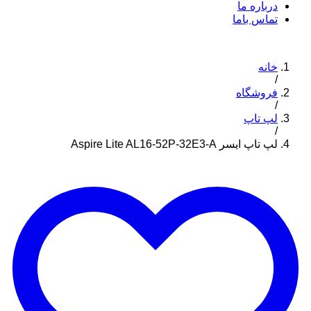
درباره ما
تماس باما
خانه
/
فروشگاه
/
لپ تاپ
/
لپ تاپ ایسر Aspire Lite AL16-52P-32E3-A