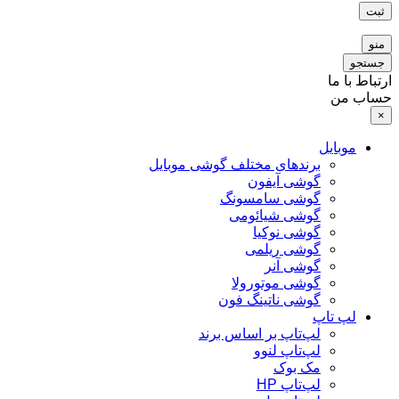
ثبت
منو
جستجو
ارتباط با ما
حساب من
×
موبایل
برندهای مختلف گوشی موبایل
گوشی آیفون
گوشی سامسونگ
گوشی شیائومی
گوشی نوکیا
گوشی ریلمی
گوشی آنر
گوشی موتورولا
گوشی ناتینگ فون
لپ تاپ
لپ‌تاپ بر اساس برند
لپ‌تاپ لنوو
مک بوک
لپ‌تاپ HP