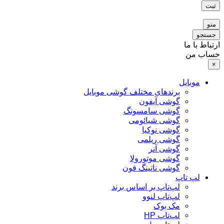
ثبت
منو
جستجو
ارتباط با ما
حساب من
×
موبایل
برندهای مختلف گوشی موبایل
گوشی آیفون
گوشی سامسونگ
گوشی شیائومی
گوشی نوکیا
گوشی ریلمی
گوشی آنر
گوشی موتورولا
گوشی ناتینگ فون
لپ تاپ
لپ‌تاپ بر اساس برند
لپ‌تاپ لنوو
مک بوک
لپ‌تاپ HP