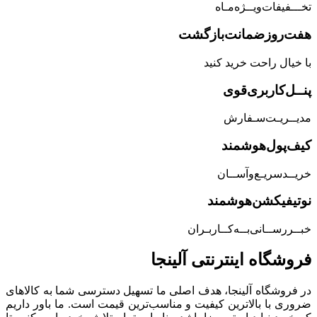
تخـــفیفات‌ویــژه‌مـاه
هفت‌روز‌ضمانت‌بازگشت
با خیال راحت خرید کنید
پنــل‌کاربری‌قوی
مدیــریـت‌سـفارش
کیف‌پول‌هوشمند
خریــد‌سریـع‌و‌آســان
نوتیفیکشن‌هوشمند
خبــررســانی‌بــه‌کــاربـران
فروشگاه‌ اینترنتی‌ آلینجا
در فروشگاه آلینجا، هدف اصلی ما تسهیل دسترسی شما به کالاهای
ضروری با بالاترین کیفیت و مناسب‌ترین قیمت است. ما باور داریم