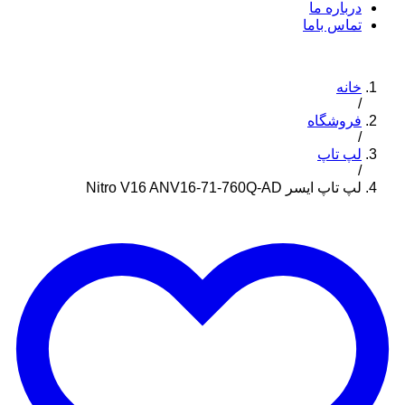
درباره ما
تماس باما
خانه
/
فروشگاه
/
لپ تاپ
/
لپ تاپ ایسر Nitro V16 ANV16-71-760Q-AD