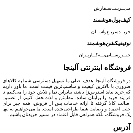
مدیــریـت‌سـفارش
کیف‌پول‌هوشمند
خریــد‌سریـع‌و‌آســان
نوتیفیکشن‌هوشمند
خبــررســانی‌بــه‌کــاربـران
فروشگاه‌ اینترنتی‌ آلینجا
در فروشگاه آلینجا، هدف اصلی ما تسهیل دسترسی شما به کالاهای
ضروری با بالاترین کیفیت و مناسب‌ترین قیمت است. ما باور داریم
که خرید نباید استرس‌زا باشد، بنابراین تمام تلاش خود را می‌کنیم تا
فرآیند خرید را برایتان ساده، مطمئن و لذت‌بخش کنیم. از تضمین
اصالت کالا گرفته تا ارائه خدمات پس از فروش، همه چیز برای
جلب اعتماد و رضایت شما طراحی شده است. ما می‌خواهیم نه تنها
یک فروشگاه، بلکه همراهی قابل اعتماد در مسیر خریدتان باشیم.
آدرس