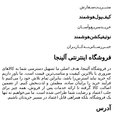
مدیــریـت‌سـفارش
کیف‌پول‌هوشمند
خریــد‌سریـع‌و‌آســان
نوتیفیکشن‌هوشمند
خبــررســانی‌بــه‌کــاربـران
فروشگاه‌ اینترنتی‌ آلینجا
در فروشگاه آلینجا، هدف اصلی ما تسهیل دسترسی شما به کالاهای
ضروری با بالاترین کیفیت و مناسب‌ترین قیمت است. ما باور داریم
که خرید نباید استرس‌زا باشد، بنابراین تمام تلاش خود را می‌کنیم تا
فرآیند خرید را برایتان ساده، مطمئن و لذت‌بخش کنیم. از تضمین
اصالت کالا گرفته تا ارائه خدمات پس از فروش، همه چیز برای
جلب اعتماد و رضایت شما طراحی شده است. ما می‌خواهیم نه تنها
یک فروشگاه، بلکه همراهی قابل اعتماد در مسیر خریدتان باشیم.
آدرس