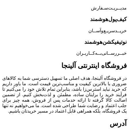
مدیــریـت‌سـفارش
کیف‌پول‌هوشمند
خریــد‌سریـع‌و‌آســان
نوتیفیکشن‌هوشمند
خبــررســانی‌بــه‌کــاربـران
فروشگاه‌ اینترنتی‌ آلینجا
در فروشگاه آلینجا، هدف اصلی ما تسهیل دسترسی شما به کالاهای
ضروری با بالاترین کیفیت و مناسب‌ترین قیمت است. ما باور داریم
که خرید نباید استرس‌زا باشد، بنابراین تمام تلاش خود را می‌کنیم تا
فرآیند خرید را برایتان ساده، مطمئن و لذت‌بخش کنیم. از تضمین
اصالت کالا گرفته تا ارائه خدمات پس از فروش، همه چیز برای
جلب اعتماد و رضایت شما طراحی شده است. ما می‌خواهیم نه تنها
یک فروشگاه، بلکه همراهی قابل اعتماد در مسیر خریدتان باشیم.
آدرس