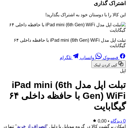
اشتراک گذاری
این کالا را با دوستان خود به اشتراک بگذارید!
تبلت اپل مدل iPad mini (6th Gen) WiFi با حافظه داخلی ۶۴
گیگابایت
فیسبوک
واتساپ
تلگرام
کپی کردن لینک
اپل
تبلت اپل مدل iPad mini (6th
Gen) WiFi با حافظه داخلی ۶۴
گیگابایت
0 دیدگاه
•
0,00
امکان برگشت کالا در گروه موبایل با دلیل "
انصراف از خرید
" تنها در