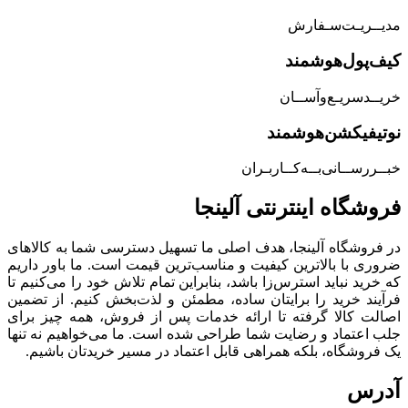
مدیــریـت‌سـفارش
کیف‌پول‌هوشمند
خریــد‌سریـع‌و‌آســان
نوتیفیکشن‌هوشمند
خبــررســانی‌بــه‌کــاربـران
فروشگاه‌ اینترنتی‌ آلینجا
در فروشگاه آلینجا، هدف اصلی ما تسهیل دسترسی شما به کالاهای
ضروری با بالاترین کیفیت و مناسب‌ترین قیمت است. ما باور داریم
که خرید نباید استرس‌زا باشد، بنابراین تمام تلاش خود را می‌کنیم تا
فرآیند خرید را برایتان ساده، مطمئن و لذت‌بخش کنیم. از تضمین
اصالت کالا گرفته تا ارائه خدمات پس از فروش، همه چیز برای
جلب اعتماد و رضایت شما طراحی شده است. ما می‌خواهیم نه تنها
یک فروشگاه، بلکه همراهی قابل اعتماد در مسیر خریدتان باشیم.
آدرس