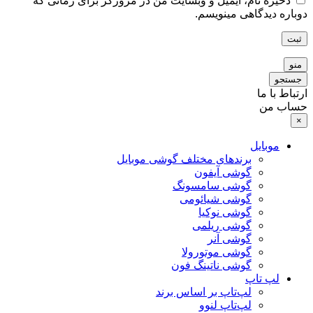
ذخیره نام، ایمیل و وبسایت من در مرورگر برای زمانی که
دوباره دیدگاهی مینویسم.
ثبت
منو
جستجو
ارتباط با ما
حساب من
×
موبایل
برندهای مختلف گوشی موبایل
گوشی آیفون
گوشی سامسونگ
گوشی شیائومی
گوشی نوکیا
گوشی ریلمی
گوشی آنر
گوشی موتورولا
گوشی ناتینگ فون
لپ تاپ
لپ‌تاپ بر اساس برند
لپ‌تاپ لنوو