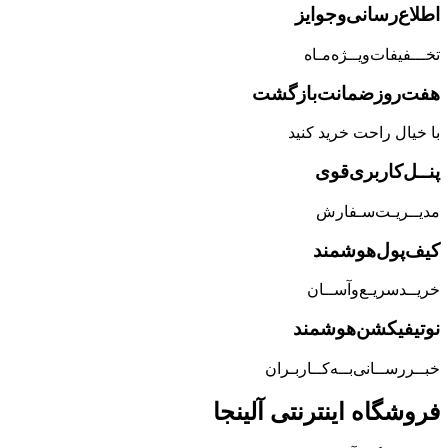
اطلاع‌رسانی‌و‌جوایز
تخـــفیفات‌ویــژه‌مـاه
هفت‌روز‌ضمانت‌بازگشت
با خیال راحت خرید کنید
پنــل‌کاربری‌قوی
مدیــریـت‌سـفارش
کیف‌پول‌هوشمند
خریــد‌سریـع‌و‌آســان
نوتیفیکشن‌هوشمند
خبــررســانی‌بــه‌کــاربـران
فروشگاه‌ اینترنتی‌ آلینجا