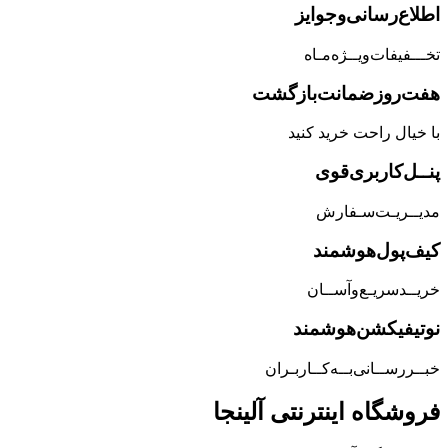
اطلاع‌رسانی‌و‌جوایز
تخـــفیفات‌ویــژه‌مـاه
هفت‌روز‌ضمانت‌بازگشت
با خیال راحت خرید کنید
پنــل‌کاربری‌قوی
مدیــریـت‌سـفارش
کیف‌پول‌هوشمند
خریــد‌سریـع‌و‌آســان
نوتیفیکشن‌هوشمند
خبــررســانی‌بــه‌کــاربـران
فروشگاه‌ اینترنتی‌ آلینجا