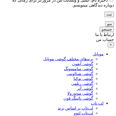
ذخیره نام، ایمیل و وبسایت من در مرورگر برای زمانی که
دوباره دیدگاهی مینویسم.
ثبت
منو
جستجو
ارتباط با ما
حساب من
×
موبایل
برندهای مختلف گوشی موبایل
گوشی آیفون
گوشی سامسونگ
گوشی شیائومی
گوشی نوکیا
گوشی ریلمی
گوشی آنر
گوشی موتورولا
گوشی ناتینگ فون
لپ تاپ
لپ‌تاپ بر اساس برند
لپ‌تاپ لنوو