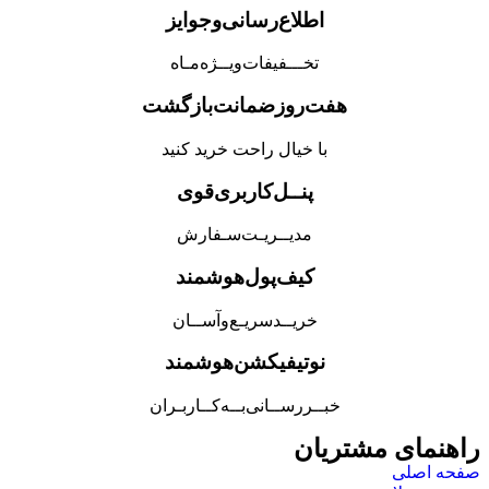
اطلاع‌رسانی‌و‌جوایز
تخـــفیفات‌ویــژه‌مـاه
هفت‌روز‌ضمانت‌بازگشت
با خیال راحت خرید کنید
پنــل‌کاربری‌قوی
مدیــریـت‌سـفارش
کیف‌پول‌هوشمند
خریــد‌سریـع‌و‌آســان
نوتیفیکشن‌هوشمند
خبــررســانی‌بــه‌کــاربـران
راهنمای مشتریان
صفحه اصلی