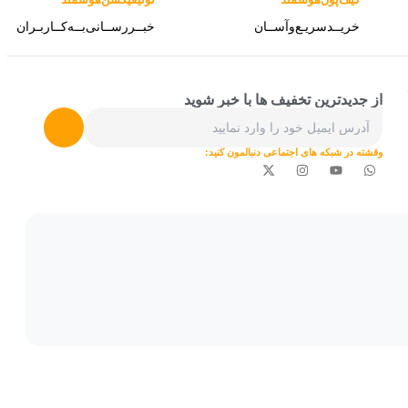
خریــد‌سریـع‌و‌آســان
خبــررســانی‌بــه‌کــاربـران
از جدیدترین تخفیف ها با خبر شوید
وقشته در شبکه های اجتماعی دنبالمون کنید: