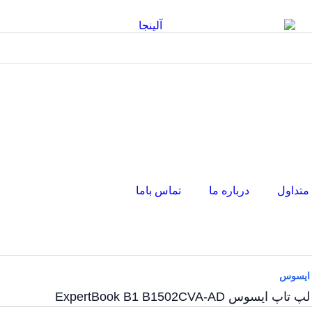
متداول
درباره ما
تماس باما
ایسوس
لپ تاپ ایسوس ExpertBook B1 B1502CVA-AD