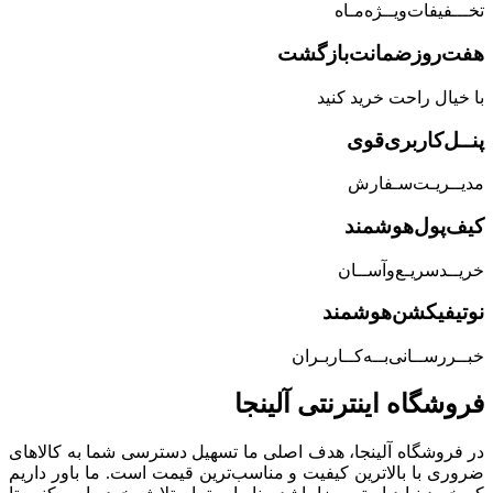
تخـــفیفات‌ویــژه‌مـاه
هفت‌روز‌ضمانت‌بازگشت
با خیال راحت خرید کنید
پنــل‌کاربری‌قوی
مدیــریـت‌سـفارش
کیف‌پول‌هوشمند
خریــد‌سریـع‌و‌آســان
نوتیفیکشن‌هوشمند
خبــررســانی‌بــه‌کــاربـران
فروشگاه‌ اینترنتی‌ آلینجا
در فروشگاه آلینجا، هدف اصلی ما تسهیل دسترسی شما به کالاهای
ضروری با بالاترین کیفیت و مناسب‌ترین قیمت است. ما باور داریم