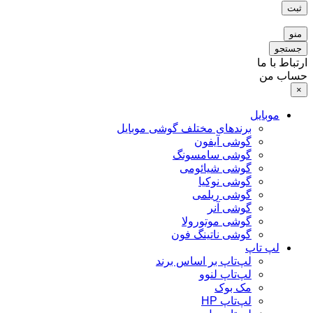
ثبت
منو
جستجو
ارتباط با ما
حساب من
×
موبایل
برندهای مختلف گوشی موبایل
گوشی آیفون
گوشی سامسونگ
گوشی شیائومی
گوشی نوکیا
گوشی ریلمی
گوشی آنر
گوشی موتورولا
گوشی ناتینگ فون
لپ تاپ
لپ‌تاپ بر اساس برند
لپ‌تاپ لنوو
مک بوک
لپ‌تاپ HP