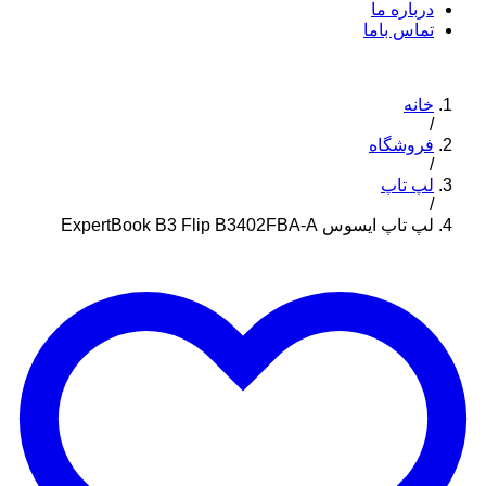
درباره ما
تماس باما
خانه
/
فروشگاه
/
لپ تاپ
/
لپ تاپ ایسوس ExpertBook B3 Flip B3402FBA-A