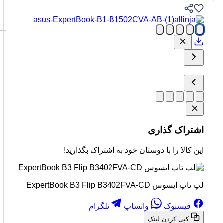
اشتراک گذاری
این کالا را با دوستان خود به اشتراک بگذارید!
لپ تاپ ایسوس ExpertBook B3 Flip B3402FVA-CD
فیسبوک
واتساپ
تلگرام
کپی کردن لینک