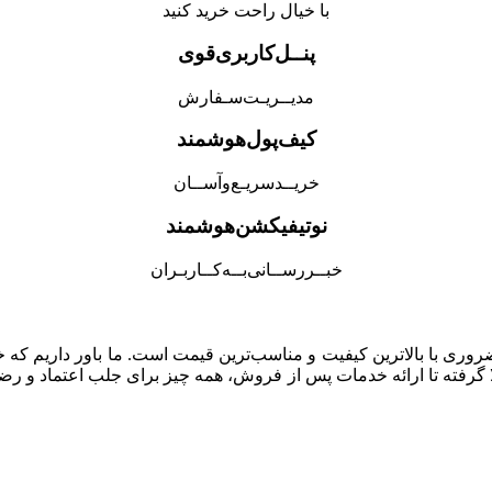
با خیال راحت خرید کنید
پنــل‌کاربری‌قوی
مدیــریـت‌سـفارش
کیف‌پول‌هوشمند
خریــد‌سریـع‌و‌آســان
نوتیفیکشن‌هوشمند
خبــررســانی‌بــه‌کــاربـران
 با بالاترین کیفیت و مناسب‌ترین قیمت است. ما باور داریم که خرید ن
ا گرفته تا ارائه خدمات پس از فروش، همه چیز برای جلب اعتماد و ر