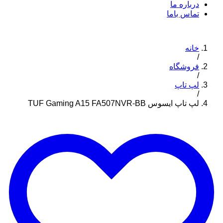
درباره ما
تماس باما
خانه
/
فروشگاه
/
لپ تاپ
/
لپ تاپ ایسوس TUF Gaming A15 FA507NVR-BB