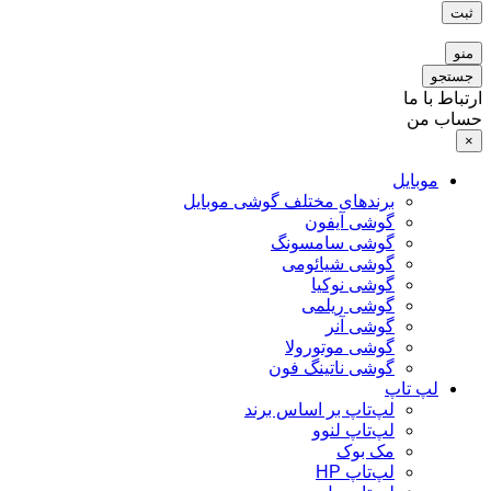
ثبت
منو
جستجو
ارتباط با ما
حساب من
×
موبایل
برندهای مختلف گوشی موبایل
گوشی آیفون
گوشی سامسونگ
گوشی شیائومی
گوشی نوکیا
گوشی ریلمی
گوشی آنر
گوشی موتورولا
گوشی ناتینگ فون
لپ تاپ
لپ‌تاپ بر اساس برند
لپ‌تاپ لنوو
مک بوک
لپ‌تاپ HP