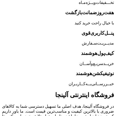
تخـــفیفات‌ویــژه‌مـاه
هفت‌روز‌ضمانت‌بازگشت
با خیال راحت خرید کنید
پنــل‌کاربری‌قوی
مدیــریـت‌سـفارش
کیف‌پول‌هوشمند
خریــد‌سریـع‌و‌آســان
نوتیفیکشن‌هوشمند
خبــررســانی‌بــه‌کــاربـران
فروشگاه‌ اینترنتی‌ آلینجا
در فروشگاه آلینجا، هدف اصلی ما تسهیل دسترسی شما به کالاهای
ضروری با بالاترین کیفیت و مناسب‌ترین قیمت است. ما باور داریم