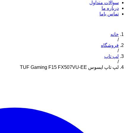
سوالات متداول
درباره ما
تماس باما
خانه
/
فروشگاه
/
لپ تاپ
/
لپ تاپ ایسوس TUF Gaming F15 FX507VU-EE