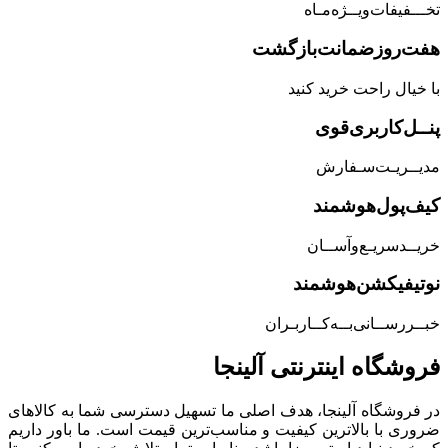
تخـــفیفات‌ویــژه‌مـاه
هفت‌روز‌ضمانت‌بازگشت
با خیال راحت خرید کنید
پنــل‌کاربری‌قوی
مدیــریـت‌سـفارش
کیف‌پول‌هوشمند
خریــد‌سریـع‌و‌آســان
نوتیفیکشن‌هوشمند
خبــررســانی‌بــه‌کــاربـران
فروشگاه‌ اینترنتی‌ آلینجا
در فروشگاه آلینجا، هدف اصلی ما تسهیل دسترسی شما به کالاهای
ضروری با بالاترین کیفیت و مناسب‌ترین قیمت است. ما باور داریم