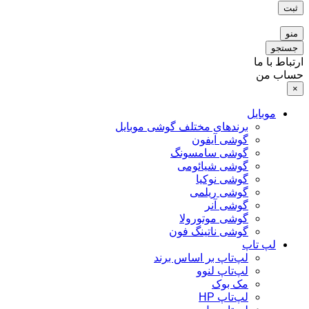
ثبت
منو
جستجو
ارتباط با ما
حساب من
×
موبایل
برندهای مختلف گوشی موبایل
گوشی آیفون
گوشی سامسونگ
گوشی شیائومی
گوشی نوکیا
گوشی ریلمی
گوشی آنر
گوشی موتورولا
گوشی ناتینگ فون
لپ تاپ
لپ‌تاپ بر اساس برند
لپ‌تاپ لنوو
مک بوک
لپ‌تاپ HP