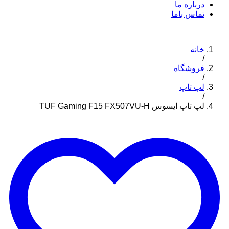
درباره ما
تماس باما
خانه
/
فروشگاه
/
لپ تاپ
/
لپ تاپ ایسوس TUF Gaming F15 FX507VU-H