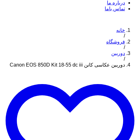
درباره ما
تماس باما
خانه
/
فروشگاه
/
دوربین
/
دوربین عکاسی کانن Canon EOS 850D Kit 18-55 dc iii