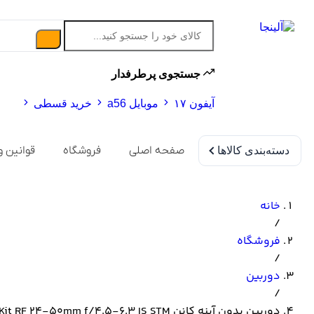
جستجوی پرطرفدار
آیفون ۱۷
موبایل a56
خرید قسطی
صفحه اصلی
فروشگاه
قوانین و
دسته‌بندی کالاها
خانه
/
فروشگاه
/
دوربین
/
دوربین بدون آینه کانن Canon EOS R8 Kit RF 24-50mm f/4.5-6.3 IS STM