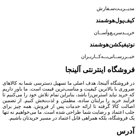
مدیــریـت‌سـفارش
کیف‌پول‌هوشمند
خریــد‌سریـع‌و‌آســان
نوتیفیکشن‌هوشمند
خبــررســانی‌بــه‌کــاربـران
فروشگاه‌ اینترنتی‌ آلینجا
در فروشگاه آلینجا، هدف اصلی ما تسهیل دسترسی شما به کالاهای
ضروری با بالاترین کیفیت و مناسب‌ترین قیمت است. ما باور داریم
که خرید نباید استرس‌زا باشد، بنابراین تمام تلاش خود را می‌کنیم تا
فرآیند خرید را برایتان ساده، مطمئن و لذت‌بخش کنیم. از تضمین
اصالت کالا گرفته تا ارائه خدمات پس از فروش، همه چیز برای
جلب اعتماد و رضایت شما طراحی شده است. ما می‌خواهیم نه تنها
یک فروشگاه، بلکه همراهی قابل اعتماد در مسیر خریدتان باشیم.
آدرس