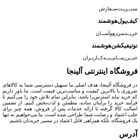
مدیــریـت‌سـفارش
کیف‌پول‌هوشمند
خریــد‌سریـع‌و‌آســان
نوتیفیکشن‌هوشمند
خبــررســانی‌بــه‌کــاربـران
فروشگاه‌ اینترنتی‌ آلینجا
در فروشگاه آلینجا، هدف اصلی ما تسهیل دسترسی شما به کالاهای
ضروری با بالاترین کیفیت و مناسب‌ترین قیمت است. ما باور داریم
که خرید نباید استرس‌زا باشد، بنابراین تمام تلاش خود را می‌کنیم تا
فرآیند خرید را برایتان ساده، مطمئن و لذت‌بخش کنیم. از تضمین
اصالت کالا گرفته تا ارائه خدمات پس از فروش، همه چیز برای
جلب اعتماد و رضایت شما طراحی شده است. ما می‌خواهیم نه تنها
یک فروشگاه، بلکه همراهی قابل اعتماد در مسیر خریدتان باشیم.
آدرس