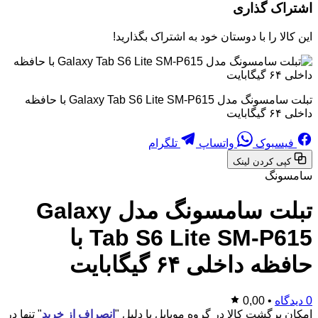
اشتراک گذاری
این کالا را با دوستان خود به اشتراک بگذارید!
تبلت سامسونگ مدل Galaxy Tab S6 Lite SM-P615 با حافظه
داخلی ۶۴ گیگابایت
فیسبوک
واتساپ
تلگرام
کپی کردن لینک
سامسونگ
تبلت سامسونگ مدل Galaxy
Tab S6 Lite SM-P615 با
حافظه داخلی ۶۴ گیگابایت
0 دیدگاه
•
0,00
امکان برگشت کالا در گروه موبایل با دلیل "
انصراف از خرید
" تنها در