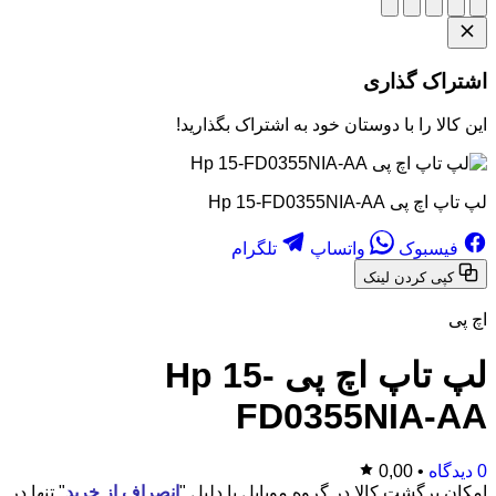
اشتراک گذاری
این کالا را با دوستان خود به اشتراک بگذارید!
لپ تاپ اچ پی Hp 15-FD0355NIA-AA
فیسبوک
واتساپ
تلگرام
کپی کردن لینک
اچ پی
لپ تاپ اچ پی Hp 15-
FD0355NIA-AA
0 دیدگاه
•
0,00
امکان برگشت کالا در گروه موبایل با دلیل "
انصراف از خرید
" تنها در