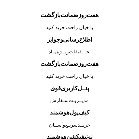
هفت‌روز‌ضمانت‌بازگشت
با خیال راحت خرید کنید
اطلاع‌رسانی‌و‌جوایز
تخـــفیفات‌ویــژه‌مـاه
هفت‌روز‌ضمانت‌بازگشت
با خیال راحت خرید کنید
پنــل‌کاربری‌قوی
مدیــریـت‌سـفارش
کیف‌پول‌هوشمند
خریــد‌سریـع‌و‌آســان
نوتیفیکشن‌هوشمند