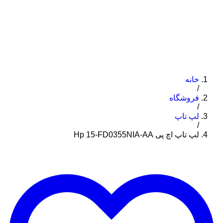
خانه
/
فروشگاه
/
لپ تاپ
/
لپ تاپ اچ پی Hp 15-FD0355NIA-AA