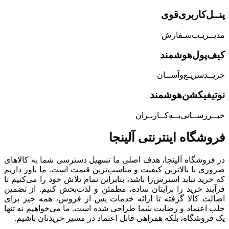
پنــل‌کاربری‌قوی
مدیــریـت‌سـفارش
کیف‌پول‌هوشمند
خریــد‌سریـع‌و‌آســان
نوتیفیکشن‌هوشمند
خبــررســانی‌بــه‌کــاربـران
فروشگاه‌ اینترنتی‌ آلینجا
در فروشگاه آلینجا، هدف اصلی ما تسهیل دسترسی شما به کالاهای
ضروری با بالاترین کیفیت و مناسب‌ترین قیمت است. ما باور داریم
که خرید نباید استرس‌زا باشد، بنابراین تمام تلاش خود را می‌کنیم تا
فرآیند خرید را برایتان ساده، مطمئن و لذت‌بخش کنیم. از تضمین
اصالت کالا گرفته تا ارائه خدمات پس از فروش، همه چیز برای
جلب اعتماد و رضایت شما طراحی شده است. ما می‌خواهیم نه تنها
یک فروشگاه، بلکه همراهی قابل اعتماد در مسیر خریدتان باشیم.