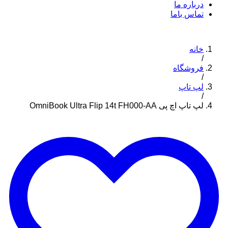
درباره ما
تماس باما
خانه
/
فروشگاه
/
لپ تاپ
/
لپ تاپ اچ پی OmniBook Ultra Flip 14t FH000-AA