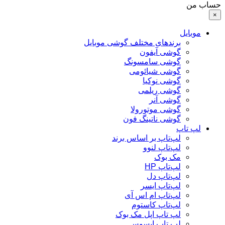
حساب من
×
موبایل
برندهای مختلف گوشی موبایل
گوشی آیفون
گوشی سامسونگ
گوشی شیائومی
گوشی نوکیا
گوشی ریلمی
گوشی آنر
گوشی موتورولا
گوشی ناتینگ فون
لپ تاپ
لپ‌تاپ بر اساس برند
لپ‌تاپ لنوو
مک بوک
لپ‌تاپ HP
لپ‌تاپ دل
لپ‌تاپ ایسر
لپ‌تاپ ام اس آی
لپ‌تاپ کاستوم
لپ تاپ اپل مک بوک
لپ تاپ ایسوس