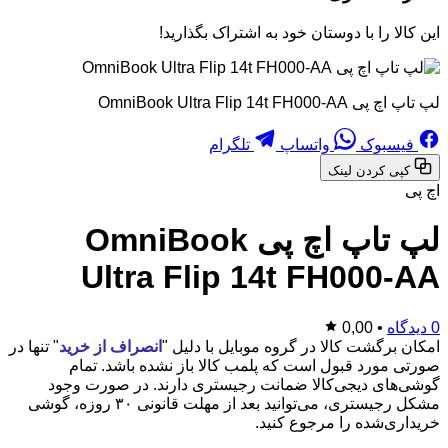
این کالا را با دوستان خود به اشتراک بگذارید!
لپ تاپ اچ پی OmniBook Ultra Flip 14t FH000-AA
فیسبوک
واتساپ
تلگرام
کپی کردن لینک
اچ پی
لپ تاپ اچ پی OmniBook
Ultra Flip 14t FH000-AA
0 دیدگاه
•
0,00
امکان برگشت کالا در گروه موبایل با دلیل "
انصراف از خرید
" تنها در
صورتی مورد قبول است که پلمب کالا باز نشده باشد. تمام
گوشی‌های دیجی‌کالا ضمانت رجیستری دارند. در صورت وجود
مشکل رجیستری، می‌توانید بعد از مهلت قانونی ۳۰ روزه، گوشی
خریداری‌شده را مرجوع کنید.