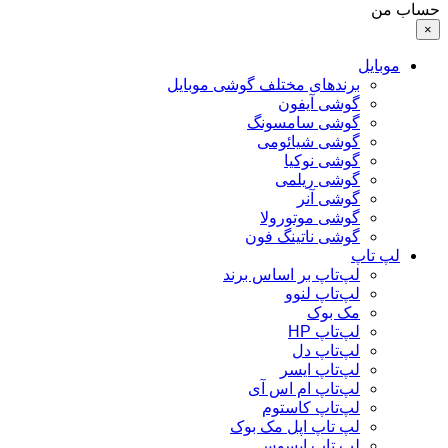
حساب من
×
موبایل
برندهای مختلف گوشی موبایل
گوشی آیفون
گوشی سامسونگ
گوشی شیائومی
گوشی نوکیا
گوشی ریلمی
گوشی آنر
گوشی موتورولا
گوشی ناتینگ فون
لپ تاپ
لپ‌تاپ بر اساس برند
لپ‌تاپ لنوو
مک بوک
لپ‌تاپ HP
لپ‌تاپ دل
لپ‌تاپ ایسر
لپ‌تاپ ام اس آی
لپ‌تاپ کاستوم
لپ تاپ اپل مک بوک
لپ تاپ ایسوس