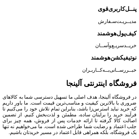
پنــل‌کاربری‌قوی
مدیــریـت‌سـفارش
کیف‌پول‌هوشمند
خریــد‌سریـع‌و‌آســان
نوتیفیکشن‌هوشمند
خبــررســانی‌بــه‌کــاربـران
فروشگاه‌ اینترنتی‌ آلینجا
در فروشگاه آلینجا، هدف اصلی ما تسهیل دسترسی شما به کالاهای
ضروری با بالاترین کیفیت و مناسب‌ترین قیمت است. ما باور داریم
که خرید نباید استرس‌زا باشد، بنابراین تمام تلاش خود را می‌کنیم تا
فرآیند خرید را برایتان ساده، مطمئن و لذت‌بخش کنیم. از تضمین
اصالت کالا گرفته تا ارائه خدمات پس از فروش، همه چیز برای
جلب اعتماد و رضایت شما طراحی شده است. ما می‌خواهیم نه تنها
یک فروشگاه، بلکه همراهی قابل اعتماد در مسیر خریدتان باشیم.