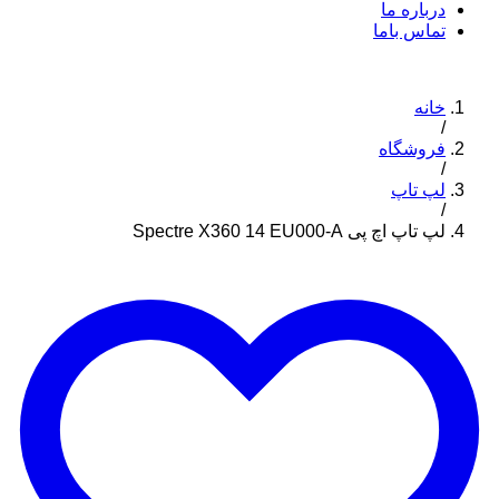
درباره ما
تماس باما
خانه
/
فروشگاه
/
لپ تاپ
/
لپ تاپ اچ پی Spectre X360 14 EU000-A