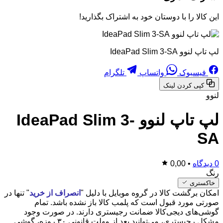
این کالا را با دوستان خود به اشتراک بگذارید!
لپ تاپ لنوو IdeaPad Slim 3-SA
فیسبوک
واتساپ
تلگرام
کپی کردن لینک
لنوو
لپ تاپ لنوو IdeaPad Slim 3-
SA
0 دیدگاه
•
0,00
رنگ
خاکستری
امکان برگشت کالا در گروه موبایل با دلیل "
انصراف از خرید
" تنها در
صورتی مورد قبول است که پلمب کالا باز نشده باشد. تمام
گوشی‌های دیجی‌کالا ضمانت رجیستری دارند. در صورت وجود
مشکل رجیستری، می‌توانید بعد از مهلت قانونی ۳۰ روزه، گوشی