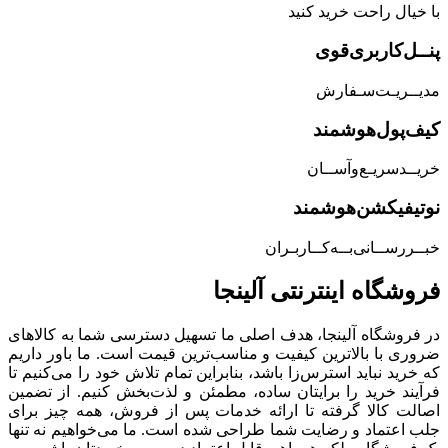
با خیال راحت خرید کنید
پنــل‌کاربری‌قوی
مدیــریـت‌سـفارش
کیف‌پول‌هوشمند
خریــد‌سریـع‌و‌آســان
نوتیفیکشن‌هوشمند
خبــررســانی‌بــه‌کــاربـران
فروشگاه‌ اینترنتی‌ آلینجا
در فروشگاه آلینجا، هدف اصلی ما تسهیل دسترسی شما به کالاهای
ضروری با بالاترین کیفیت و مناسب‌ترین قیمت است. ما باور داریم
که خرید نباید استرس‌زا باشد، بنابراین تمام تلاش خود را می‌کنیم تا
فرآیند خرید را برایتان ساده، مطمئن و لذت‌بخش کنیم. از تضمین
اصالت کالا گرفته تا ارائه خدمات پس از فروش، همه چیز برای
جلب اعتماد و رضایت شما طراحی شده است. ما می‌خواهیم نه تنها