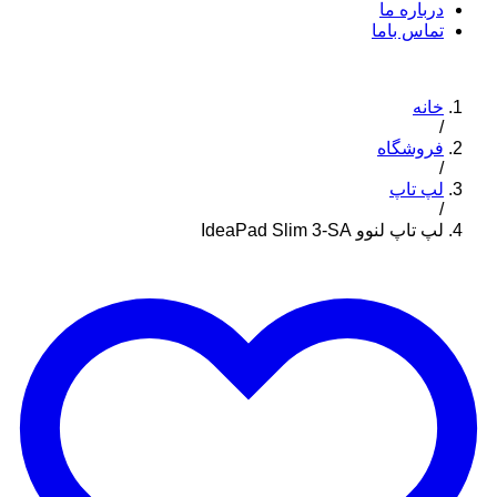
درباره ما
تماس باما
خانه
/
فروشگاه
/
لپ تاپ
/
لپ تاپ لنوو IdeaPad Slim 3-SA