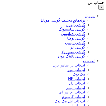
حساب من
×
موبایل
برندهای مختلف گوشی موبایل
گوشی آیفون
گوشی سامسونگ
گوشی شیائومی
گوشی نوکیا
گوشی ریلمی
گوشی آنر
گوشی موتورولا
گوشی ناتینگ فون
لپ تاپ
لپ‌تاپ بر اساس برند
لپ‌تاپ لنوو
مک بوک
لپ‌تاپ HP
لپ‌تاپ دل
لپ‌تاپ ایسر
لپ‌تاپ ام اس آی
لپ‌تاپ کاستوم
لپ تاپ اپل مک بوک
لپ تاپ ایسوس