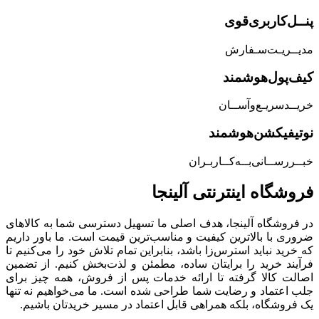
پنــل‌کاربری‌قوی
مدیــریـت‌سـفارش
کیف‌پول‌هوشمند
خریــد‌سریـع‌و‌آســان
نوتیفیکشن‌هوشمند
خبــررســانی‌بــه‌کــاربـران
فروشگاه‌ اینترنتی‌ آلینجا
در فروشگاه آلینجا، هدف اصلی ما تسهیل دسترسی شما به کالاهای
ضروری با بالاترین کیفیت و مناسب‌ترین قیمت است. ما باور داریم
که خرید نباید استرس‌زا باشد، بنابراین تمام تلاش خود را می‌کنیم تا
فرآیند خرید را برایتان ساده، مطمئن و لذت‌بخش کنیم. از تضمین
اصالت کالا گرفته تا ارائه خدمات پس از فروش، همه چیز برای
جلب اعتماد و رضایت شما طراحی شده است. ما می‌خواهیم نه تنها
یک فروشگاه، بلکه همراهی قابل اعتماد در مسیر خریدتان باشیم.