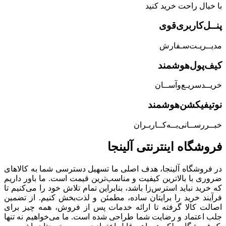
با خیال راحت خرید کنید
پنــل‌کاربری‌قوی
مدیــریـت‌سـفارش
کیف‌پول‌هوشمند
خریــد‌سریـع‌و‌آســان
نوتیفیکشن‌هوشمند
خبــررســانی‌بــه‌کــاربـران
فروشگاه‌ اینترنتی‌ آلینجا
در فروشگاه آلینجا، هدف اصلی ما تسهیل دسترسی شما به کالاهای
ضروری با بالاترین کیفیت و مناسب‌ترین قیمت است. ما باور داریم
که خرید نباید استرس‌زا باشد، بنابراین تمام تلاش خود را می‌کنیم تا
فرآیند خرید را برایتان ساده، مطمئن و لذت‌بخش کنیم. از تضمین
اصالت کالا گرفته تا ارائه خدمات پس از فروش، همه چیز برای
جلب اعتماد و رضایت شما طراحی شده است. ما می‌خواهیم نه تنها