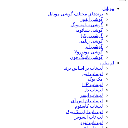
موبایل
برندهای مختلف گوشی موبایل
گوشی آیفون
گوشی سامسونگ
گوشی شیائومی
گوشی نوکیا
گوشی ریلمی
گوشی آنر
گوشی موتورولا
گوشی ناتینگ فون
لپ تاپ
لپ‌تاپ بر اساس برند
لپ‌تاپ لنوو
مک بوک
لپ‌تاپ HP
لپ‌تاپ دل
لپ‌تاپ ایسر
لپ‌تاپ ام اس آی
لپ‌تاپ کاستوم
لپ تاپ اپل مک بوک
لپ تاپ ایسوس
لپ تاپ لنوو
لپ تاپ اچ پی