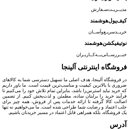
مدیــریـت‌سـفارش
کیف‌پول‌هوشمند
خریــد‌سریـع‌و‌آســان
نوتیفیکشن‌هوشمند
خبــررســانی‌بــه‌کــاربـران
فروشگاه‌ اینترنتی‌ آلینجا
در فروشگاه آلینجا، هدف اصلی ما تسهیل دسترسی شما به کالاهای
ضروری با بالاترین کیفیت و مناسب‌ترین قیمت است. ما باور داریم
که خرید نباید استرس‌زا باشد، بنابراین تمام تلاش خود را می‌کنیم تا
فرآیند خرید را برایتان ساده، مطمئن و لذت‌بخش کنیم. از تضمین
اصالت کالا گرفته تا ارائه خدمات پس از فروش، همه چیز برای
جلب اعتماد و رضایت شما طراحی شده است. ما می‌خواهیم نه تنها
یک فروشگاه، بلکه همراهی قابل اعتماد در مسیر خریدتان باشیم.
آدرس