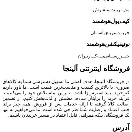
مدیــریـت‌سـفارش
کیف‌پول‌هوشمند
خریــد‌سریـع‌و‌آســان
نوتیفیکشن‌هوشمند
خبــررســانی‌بــه‌کــاربـران
فروشگاه‌ اینترنتی‌ آلینجا
در فروشگاه آلینجا، هدف اصلی ما تسهیل دسترسی شما به کالاهای
ضروری با بالاترین کیفیت و مناسب‌ترین قیمت است. ما باور داریم
که خرید نباید استرس‌زا باشد، بنابراین تمام تلاش خود را می‌کنیم تا
فرآیند خرید را برایتان ساده، مطمئن و لذت‌بخش کنیم. از تضمین
اصالت کالا گرفته تا ارائه خدمات پس از فروش، همه چیز برای
جلب اعتماد و رضایت شما طراحی شده است. ما می‌خواهیم نه تنها
یک فروشگاه، بلکه همراهی قابل اعتماد در مسیر خریدتان باشیم.
آدرس