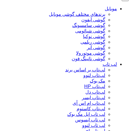
موبایل
برندهای مختلف گوشی موبایل
گوشی آیفون
گوشی سامسونگ
گوشی شیائومی
گوشی نوکیا
گوشی ریلمی
گوشی آنر
گوشی موتورولا
گوشی ناتینگ فون
لپ تاپ
لپ‌تاپ بر اساس برند
لپ‌تاپ لنوو
مک بوک
لپ‌تاپ HP
لپ‌تاپ دل
لپ‌تاپ ایسر
لپ‌تاپ ام اس آی
لپ‌تاپ کاستوم
لپ تاپ اپل مک بوک
لپ تاپ ایسوس
لپ تاپ لنوو
لپ تاپ اچ پی