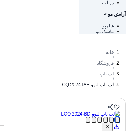
رژ لب
آرایش مو
»
شامپو
ماسک مو
خانه
/
فروشگاه
/
لپ تاپ
/
لپ تاپ لنوو LOQ 2024-IAB