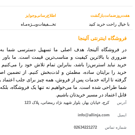
هفت‌روز‌ضمانت‌بازگشت
اطلاع‌رسانی‌و‌جوایز
با خیال راحت خرید کنید
تخـــفیفات‌ویــژه‌مـاه
فروشگاه‌ اینترنتی‌ آلینجا
در فروشگاه آلینجا، هدف اصلی ما تسهیل دسترسی شما به ک
ضروری با بالاترین کیفیت و مناسب‌ترین قیمت است. ما باور د
خرید نباید استرس‌زا باشد، بنابراین تمام تلاش خود را می‌کنیم ت
خرید را برایتان ساده، مطمئن و لذت‌بخش کنیم. از تضمین اصا
گرفته تا ارائه خدمات پس از فروش، همه چیز برای جلب اعتماد 
شما طراحی شده است. ما می‌خواهیم نه تنها یک فروشگاه، بلکه
قابل اعتماد در مسیر خریدتان باشیم.
آدرس
کرج، خیابان بهار، بلوار شهید نژاد رمضانی، پلاک 123
ایمیل
info@allinja.com
شماره تماس
02634221272