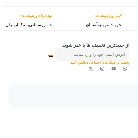
کیف‌پول‌هوشمند
نوتیفیکشن‌هوشمند
خریــد‌سریـع‌و‌آســان
خبــررســانی‌بــه‌کــاربـران
از جدیدترین تخفیف ها با خبر شوید
وقشته در شبکه های اجتماعی دنبالمون کنید: