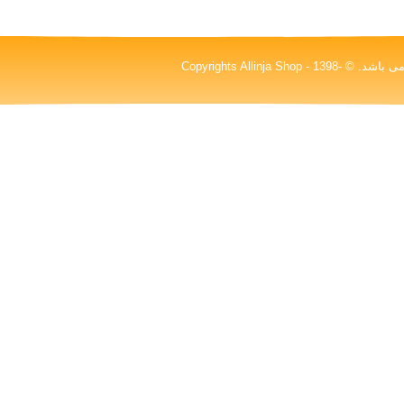
کلیه حقوق این سایت متعلق به شرکت پیشگامان پدیده درخشان نیکا (آلینجا)می باشد. © Copyrights Allinja Shop - 1398-