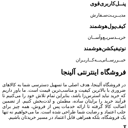
پنــل‌کاربری‌قوی
مدیــریـت‌سـفارش
کیف‌پول‌هوشمند
خریــد‌سریـع‌و‌آســان
نوتیفیکشن‌هوشمند
خبــررســانی‌بــه‌کــاربـران
فروشگاه‌ اینترنتی‌ آلینجا
در فروشگاه آلینجا، هدف اصلی ما تسهیل دسترسی شما به کالاهای
ضروری با بالاترین کیفیت و مناسب‌ترین قیمت است. ما باور داریم
که خرید نباید استرس‌زا باشد، بنابراین تمام تلاش خود را می‌کنیم تا
فرآیند خرید را برایتان ساده، مطمئن و لذت‌بخش کنیم. از تضمین
اصالت کالا گرفته تا ارائه خدمات پس از فروش، همه چیز برای
جلب اعتماد و رضایت شما طراحی شده است. ما می‌خواهیم نه تنها
یک فروشگاه، بلکه همراهی قابل اعتماد در مسیر خریدتان باشیم.