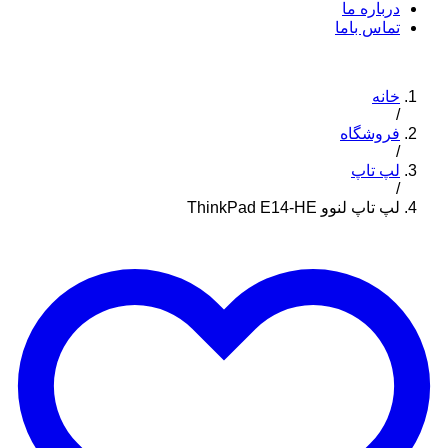
درباره ما
تماس باما
خانه
/
فروشگاه
/
لپ تاپ
/
لپ تاپ لنوو ThinkPad E14-HE