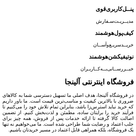
پنــل‌کاربری‌قوی
مدیــریـت‌سـفارش
کیف‌پول‌هوشمند
خریــد‌سریـع‌و‌آســان
نوتیفیکشن‌هوشمند
خبــررســانی‌بــه‌کــاربـران
فروشگاه‌ اینترنتی‌ آلینجا
در فروشگاه آلینجا، هدف اصلی ما تسهیل دسترسی شما به کالاهای
ضروری با بالاترین کیفیت و مناسب‌ترین قیمت است. ما باور داریم
که خرید نباید استرس‌زا باشد، بنابراین تمام تلاش خود را می‌کنیم تا
فرآیند خرید را برایتان ساده، مطمئن و لذت‌بخش کنیم. از تضمین
اصالت کالا گرفته تا ارائه خدمات پس از فروش، همه چیز برای
جلب اعتماد و رضایت شما طراحی شده است. ما می‌خواهیم نه تنها
یک فروشگاه، بلکه همراهی قابل اعتماد در مسیر خریدتان باشیم.