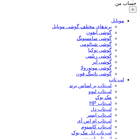
حساب من
×
موبایل
برندهای مختلف گوشی موبایل
گوشی آیفون
گوشی سامسونگ
گوشی شیائومی
گوشی نوکیا
گوشی ریلمی
گوشی آنر
گوشی موتورولا
گوشی ناتینگ فون
لپ تاپ
لپ‌تاپ بر اساس برند
لپ‌تاپ لنوو
مک بوک
لپ‌تاپ HP
لپ‌تاپ دل
لپ‌تاپ ایسر
لپ‌تاپ ام اس آی
لپ‌تاپ کاستوم
لپ تاپ اپل مک بوک
لپ تاپ ایسوس