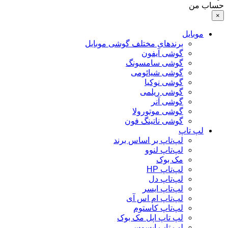
حساب من
×
موبایل
برندهای مختلف گوشی موبایل
گوشی آیفون
گوشی سامسونگ
گوشی شیائومی
گوشی نوکیا
گوشی ریلمی
گوشی آنر
گوشی موتورولا
گوشی ناتینگ فون
لپ تاپ
لپ‌تاپ بر اساس برند
لپ‌تاپ لنوو
مک بوک
لپ‌تاپ HP
لپ‌تاپ دل
لپ‌تاپ ایسر
لپ‌تاپ ام اس آی
لپ‌تاپ کاستوم
لپ تاپ اپل مک بوک
لپ تاپ ایسوس