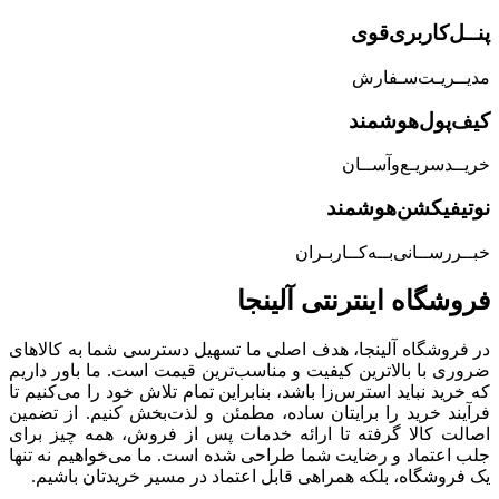
پنــل‌کاربری‌قوی
مدیــریـت‌سـفارش
کیف‌پول‌هوشمند
خریــد‌سریـع‌و‌آســان
نوتیفیکشن‌هوشمند
خبــررســانی‌بــه‌کــاربـران
فروشگاه‌ اینترنتی‌ آلینجا
در فروشگاه آلینجا، هدف اصلی ما تسهیل دسترسی شما به کالاهای
ضروری با بالاترین کیفیت و مناسب‌ترین قیمت است. ما باور داریم
که خرید نباید استرس‌زا باشد، بنابراین تمام تلاش خود را می‌کنیم تا
فرآیند خرید را برایتان ساده، مطمئن و لذت‌بخش کنیم. از تضمین
اصالت کالا گرفته تا ارائه خدمات پس از فروش، همه چیز برای
جلب اعتماد و رضایت شما طراحی شده است. ما می‌خواهیم نه تنها
یک فروشگاه، بلکه همراهی قابل اعتماد در مسیر خریدتان باشیم.