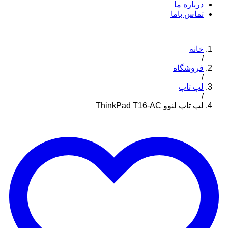
درباره ما
تماس باما
خانه
/
فروشگاه
/
لپ تاپ
/
لپ تاپ لنوو ThinkPad T16-AC