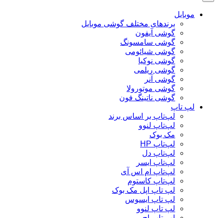
موبایل
برندهای مختلف گوشی موبایل
گوشی آیفون
گوشی سامسونگ
گوشی شیائومی
گوشی نوکیا
گوشی ریلمی
گوشی آنر
گوشی موتورولا
گوشی ناتینگ فون
لپ تاپ
لپ‌تاپ بر اساس برند
لپ‌تاپ لنوو
مک بوک
لپ‌تاپ HP
لپ‌تاپ دل
لپ‌تاپ ایسر
لپ‌تاپ ام اس آی
لپ‌تاپ کاستوم
لپ تاپ اپل مک بوک
لپ تاپ ایسوس
لپ تاپ لنوو
لپ تاپ اچ پی