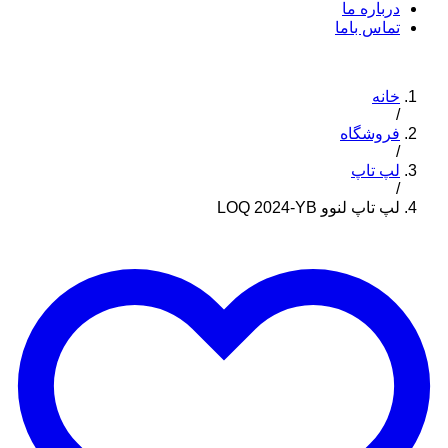
درباره ما
تماس باما
خانه
/
فروشگاه
/
لپ تاپ
/
لپ تاپ لنوو LOQ 2024-YB