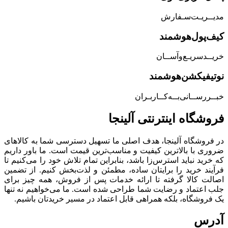
مدیــریـت‌سـفارش
کیف‌پول‌هوشمند
خریــد‌سریـع‌و‌آســان
نوتیفیکشن‌هوشمند
خبــررســانی‌بــه‌کــاربـران
فروشگاه‌ اینترنتی‌ آلینجا
در فروشگاه آلینجا، هدف اصلی ما تسهیل دسترسی شما به کالاهای
ضروری با بالاترین کیفیت و مناسب‌ترین قیمت است. ما باور داریم
که خرید نباید استرس‌زا باشد، بنابراین تمام تلاش خود را می‌کنیم تا
فرآیند خرید را برایتان ساده، مطمئن و لذت‌بخش کنیم. از تضمین
اصالت کالا گرفته تا ارائه خدمات پس از فروش، همه چیز برای
جلب اعتماد و رضایت شما طراحی شده است. ما می‌خواهیم نه تنها
یک فروشگاه، بلکه همراهی قابل اعتماد در مسیر خریدتان باشیم.
آدرس