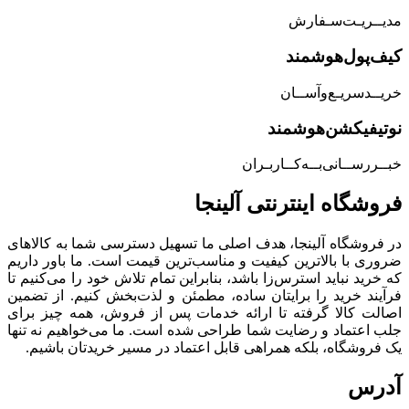
مدیــریـت‌سـفارش
کیف‌پول‌هوشمند
خریــد‌سریـع‌و‌آســان
نوتیفیکشن‌هوشمند
خبــررســانی‌بــه‌کــاربـران
فروشگاه‌ اینترنتی‌ آلینجا
در فروشگاه آلینجا، هدف اصلی ما تسهیل دسترسی شما به کالاهای
ضروری با بالاترین کیفیت و مناسب‌ترین قیمت است. ما باور داریم
که خرید نباید استرس‌زا باشد، بنابراین تمام تلاش خود را می‌کنیم تا
فرآیند خرید را برایتان ساده، مطمئن و لذت‌بخش کنیم. از تضمین
اصالت کالا گرفته تا ارائه خدمات پس از فروش، همه چیز برای
جلب اعتماد و رضایت شما طراحی شده است. ما می‌خواهیم نه تنها
یک فروشگاه، بلکه همراهی قابل اعتماد در مسیر خریدتان باشیم.
آدرس