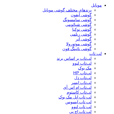
موبایل
برندهای مختلف گوشی موبایل
گوشی آیفون
گوشی سامسونگ
گوشی شیائومی
گوشی نوکیا
گوشی ریلمی
گوشی آنر
گوشی موتورولا
گوشی ناتینگ فون
لپ تاپ
لپ‌تاپ بر اساس برند
لپ‌تاپ لنوو
مک بوک
لپ‌تاپ HP
لپ‌تاپ دل
لپ‌تاپ ایسر
لپ‌تاپ ام اس آی
لپ‌تاپ کاستوم
لپ تاپ اپل مک بوک
لپ تاپ ایسوس
لپ تاپ لنوو
لپ تاپ اچ پی