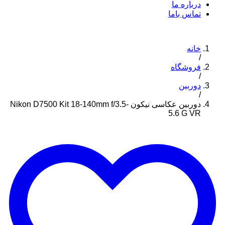
درباره ما
تماس باما
خانه
/
فروشگاه
/
دوربین
/
دوربین عکاسی نیکون Nikon D7500 Kit 18-140mm f/3.5-
5.6 G VR